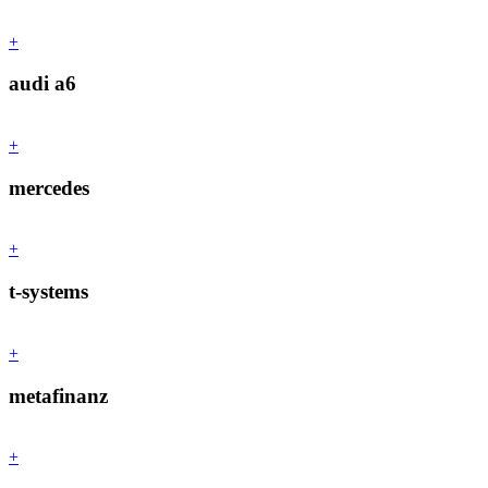
+
audi a6
+
mercedes
+
t-systems
+
metafinanz
+